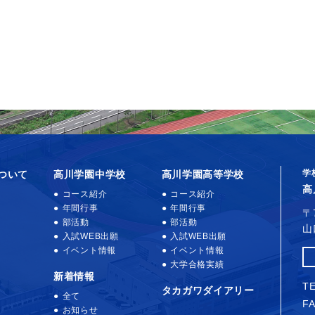
学
ついて
高川学園中学校
高川学園高等学校
高
コース紹介
コース紹介
年間行事
年間行事
〒
部活動
部活動
山
入試WEB出願
入試WEB出願
イベント情報
イベント情報
大学合格実績
新着情報
TE
タカガワダイアリー
全て
FA
お知らせ