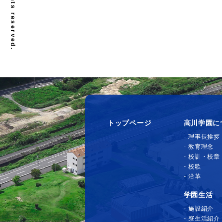
トップページ
高川学園に
理事長挨拶
教育理念
校訓・校章
校歌
沿革
学園生活
施設紹介
寮生活紹介