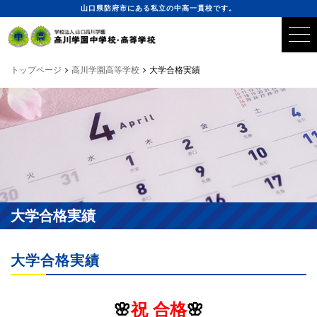
山口県防府市にある私立の中高一貫校です。
トップページ
高川学園高等学校
大学合格実績
大学合格実績
大学合格実績
🌸
祝 合格
🌸