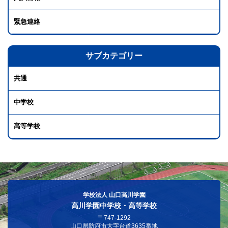
緊急連絡
サブカテゴリー
共通
中学校
高等学校
学校法人 山口高川学園
高川学園中学校・高等学校
〒747-1292
山口県防府市大字台道3635番地