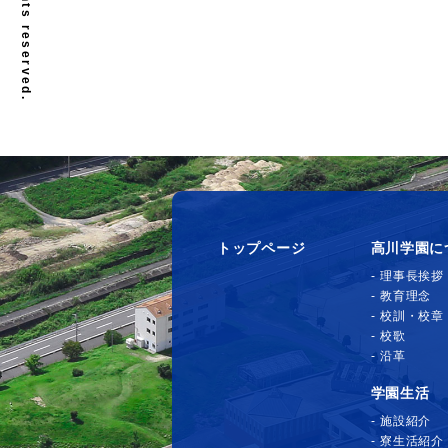
トップページ
高川学園に
理事長挨拶
教育理念
校訓・校章
校歌
沿革
学園生活
施設紹介
寮生活紹介