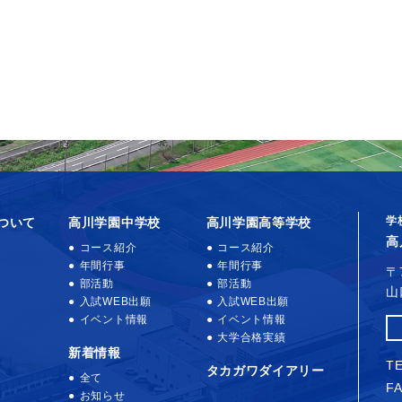
学
ついて
高川学園中学校
高川学園高等学校
高
コース紹介
コース紹介
年間行事
年間行事
〒
部活動
部活動
山
入試WEB出願
入試WEB出願
イベント情報
イベント情報
大学合格実績
新着情報
TE
タカガワダイアリー
全て
FA
お知らせ