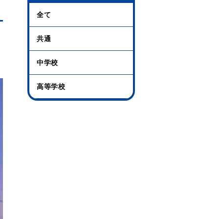
全て
共通
中学校
高等学校