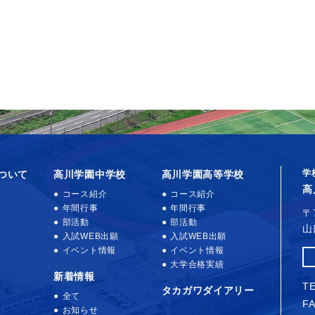
学
ついて
高川学園中学校
高川学園高等学校
高
コース紹介
コース紹介
年間行事
年間行事
〒
部活動
部活動
山
入試WEB出願
入試WEB出願
イベント情報
イベント情報
大学合格実績
新着情報
TE
タカガワダイアリー
全て
FA
お知らせ