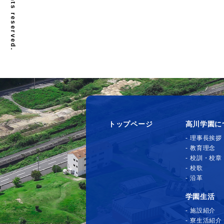
トップページ
高川学園に
理事長挨拶
教育理念
校訓・校章
校歌
沿革
学園生活
施設紹介
寮生活紹介