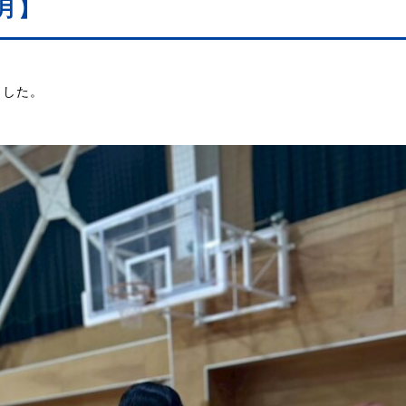
月】
ました。