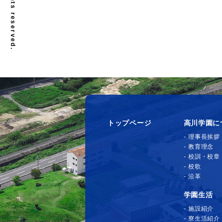
トップページ
高川学園に
理事長挨拶
教育理念
校訓・校章
校歌
沿革
学園生活
施設紹介
寮生活紹介