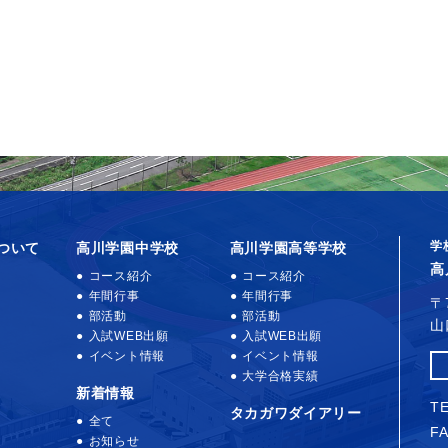
学
ついて
高川学園中学校
高川学園高等学校
高
コース紹介
コース紹介
年間行事
年間行事
〒
部活動
部活動
山
入試WEB出願
入試WEB出願
イベント情報
イベント情報
大学合格実績
新着情報
TE
タカガワダイアリー
全て
FA
お知らせ