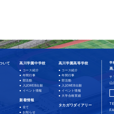
学
ついて
高川学園中学校
高川学園高等学校
高
コース紹介
コース紹介
年間行事
年間行事
〒
部活動
部活動
山
入試WEB出願
入試WEB出願
イベント情報
イベント情報
大学合格実績
新着情報
TE
タカガワダイアリー
全て
FA
お知らせ