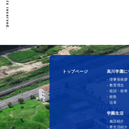
トップページ
高川学園に
理事長挨拶
教育理念
校訓・校章
校歌
沿革
学園生活
施設紹介
寮生活紹介