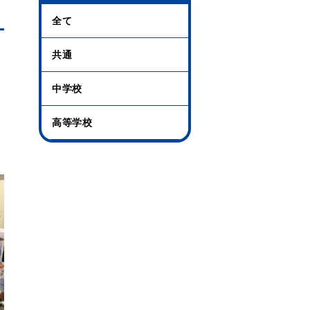
全て
共通
中学校
高等学校