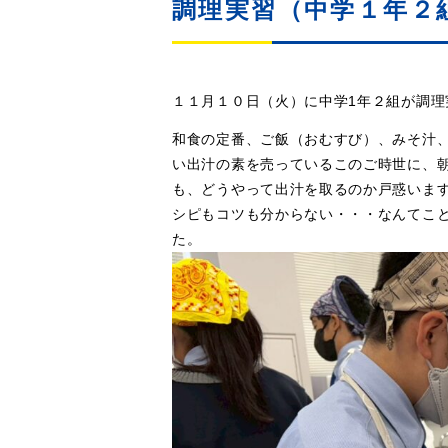
調理実習（中学１年２
１１月１０日（火）に中学1年２組が調理
和食の定番、ご飯（おむすび）、みそ汁
い出汁の素を売っているこのご時世に、
も、どうやって出汁を取るのか戸惑いま
シピもコツも分からない・・・なんてこと
た。