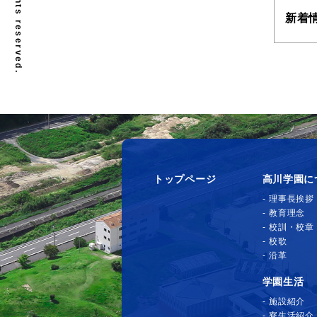
新着
トップページ
高川学園に
理事長挨拶
教育理念
校訓・校章
校歌
沿革
学園生活
施設紹介
寮生活紹介