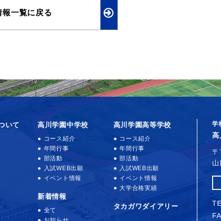
情報一覧に戻る
学
ついて
高川学園中学校
高川学園高等学校
高
コース紹介
コース紹介
年間行事
年間行事
〒
部活動
部活動
山
入試WEB出願
入試WEB出願
イベント情報
イベント情報
大学合格実績
新着情報
TE
タカガワダイアリー
全て
FA
お知らせ