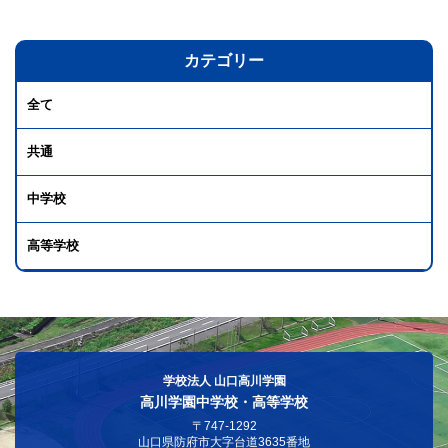
カテゴリー
全て
共通
中学校
高等学校
学校法人 山口高川学園
高川学園中学校・高等学校
〒747-1292
山口県防府市大字台道3635番地