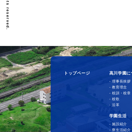
トップページ
高川学園に
理事長挨拶
教育理念
校訓・校章
校歌
沿革
学園生活
施設紹介
寮生活紹介