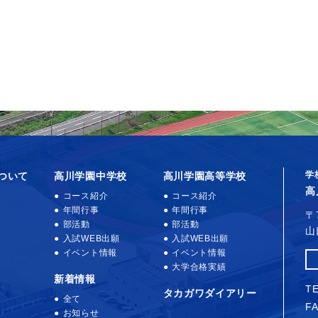
学
ついて
高川学園中学校
高川学園高等学校
高
コース紹介
コース紹介
年間行事
年間行事
〒
部活動
部活動
山
入試WEB出願
入試WEB出願
イベント情報
イベント情報
大学合格実績
新着情報
TE
タカガワダイアリー
全て
FA
お知らせ