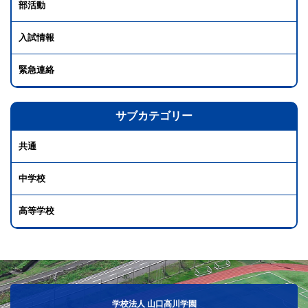
部活動
入試情報
緊急連絡
サブカテゴリー
共通
中学校
高等学校
学校法人 山口高川学園