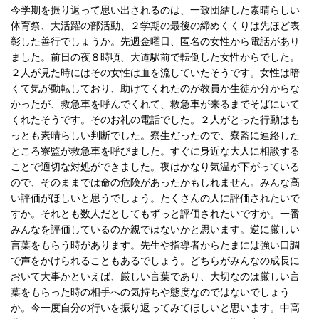
今学期を振り返って思い出されるのは、一致団結した素晴らしい
体育祭、大活躍の部活動、２学期の最後の締めくくりは先ほど表
彰した善行でしょうか。先週金曜日、匿名の女性から電話があり
ました。前日の夜８時頃、大道駅前で転倒した女性からでした。
２人が見た時にはその女性は血を流していたそうです。女性は暗
くて気が動転しており、助けてくれたのが教員か生徒か分からな
かったが、救急車を呼んでくれて、救急車が来るまでそばにいて
くれたそうです。そのお礼の電話でした。２人がとった行動はも
っとも素晴らしい判断でした。寮生だったので、寮監に連絡した
ところ寮監が救急車を呼びました。すぐに身近な大人に相談する
ことで適切な対処ができました。夜はかなり気温が下がっている
ので、そのままでは命の危険があったかもしれません。みんな高
い評価がほしいと思うでしょう。たくさんの人に評価されたいで
すか。それとも数人だとしてもずっと評価されたいですか。一番
みんなを評価しているのか親ではないかと思います。逆に厳しい
言葉をもらう時があります。先生や指導者からたまには強い口調
で声をかけられることもあるでしょう。どちらがみんなの成長に
おいて大事かといえば、厳しい言葉であり、大切なのは厳しい言
葉をもらった時の相手への気持ちや態度なのではないでしょう
か。今一度自分の行いを振り返ってみてほしいと思います。中高