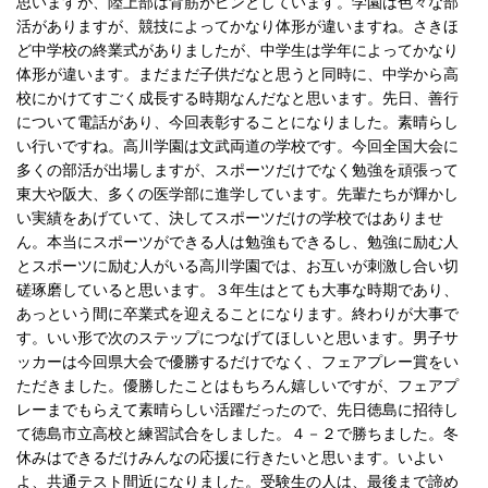
思いますが、陸上部は背筋がピンとしています。学園は色々な部
活がありますが、競技によってかなり体形が違いますね。さきほ
ど中学校の終業式がありましたが、中学生は学年によってかなり
体形が違います。まだまだ子供だなと思うと同時に、中学から高
校にかけてすごく成長する時期なんだなと思います。先日、善行
について電話があり、今回表彰することになりました。素晴らし
い行いですね。高川学園は文武両道の学校です。今回全国大会に
多くの部活が出場しますが、スポーツだけでなく勉強を頑張って
東大や阪大、多くの医学部に進学しています。先輩たちが輝かし
い実績をあげていて、決してスポーツだけの学校ではありませ
ん。本当にスポーツができる人は勉強もできるし、勉強に励む人
とスポーツに励む人がいる高川学園では、お互いが刺激し合い切
磋琢磨していると思います。３年生はとても大事な時期であり、
あっという間に卒業式を迎えることになります。終わりが大事で
す。いい形で次のステップにつなげてほしいと思います。男子サ
ッカーは今回県大会で優勝するだけでなく、フェアプレー賞をい
ただきました。優勝したことはもちろん嬉しいですが、フェアプ
レーまでもらえて素晴らしい活躍だったので、先日徳島に招待し
て徳島市立高校と練習試合をしました。４－２で勝ちました。冬
休みはできるだけみんなの応援に行きたいと思います。いよい
よ、共通テスト間近になりました。受験生の人は、最後まで諦め