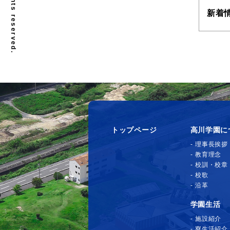
新着
トップページ
高川学園に
理事長挨拶
教育理念
校訓・校章
校歌
沿革
学園生活
施設紹介
寮生活紹介