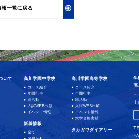
情報一覧に戻る
学
ついて
高川学園中学校
高川学園高等学校
高
コース紹介
コース紹介
年間行事
年間行事
〒
部活動
部活動
山
入試WEB出願
入試WEB出願
イベント情報
イベント情報
大学合格実績
新着情報
TE
タカガワダイアリー
全て
FA
お知らせ