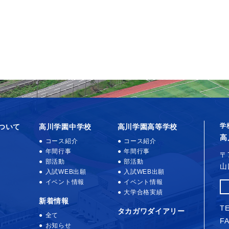
学
ついて
高川学園中学校
高川学園高等学校
高
コース紹介
コース紹介
年間行事
年間行事
〒
部活動
部活動
山
入試WEB出願
入試WEB出願
イベント情報
イベント情報
大学合格実績
新着情報
TE
タカガワダイアリー
全て
FA
お知らせ