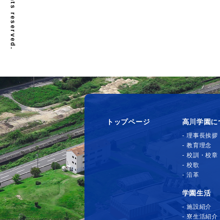
トップページ
高川学園に
理事長挨拶
教育理念
校訓・校章
校歌
沿革
学園生活
施設紹介
寮生活紹介