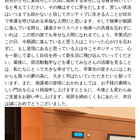
自分がさらに素晴らしい人間に成長する幸せになる種を蒔いてい
ると考えてください。その種はすぐに芽をだします。苦しい状況
はいつまでも続かないと信じてポジティブに生きる人ことが自分
で幸運を呼び込める幸福な人間だと思います。そして物事が順調
に進んでいる間も、謙虚さやリスペクト他者への共感を忘れずに
いれば、この世の誰でも幸せな人間になれるでしょう。卒業式の
この日、今順調に進んでいると思う人はこういった心がけを忘れ
ずに、もし逆境にあると思っている人は今こそポジティブに、心
を一新して楽しく自信を持って新生活に飛び込んでいってくださ
い。最後に、部活動勉学などを通じてみなさんの活躍を見ること
は、私たちにとって大きな幸せでした。卒業生の皆さんにはこれ
からも我々の夢の為に、大きく羽ばたいていただきたいと願って
います。また、保護者の皆様におかれましては、お子様の素晴ら
しい門出を心より祝福申し上げますとともに、今後とも変わらぬ
ご支援をお願い申し上げます。祝辞を締めくくるにあたり、本日
は誠におめでとうございました。