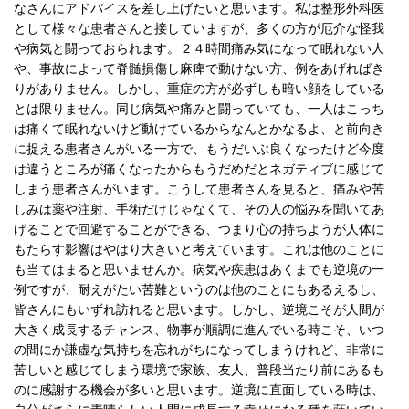
なさんにアドバイスを差し上げたいと思います。私は整形外科医
として様々な患者さんと接していますが、多くの方が厄介な怪我
や病気と闘っておられます。２４時間痛み気になって眠れない人
や、事故によって脊髄損傷し麻痺で動けない方、例をあげればき
りがありません。しかし、重症の方が必ずしも暗い顔をしている
とは限りません。同じ病気や痛みと闘っていても、一人はこっち
は痛くて眠れないけど動けているからなんとかなるよ、と前向き
に捉える患者さんがいる一方で、もうだいぶ良くなったけど今度
は違うところが痛くなったからもうだめだとネガティブに感じて
しまう患者さんがいます。こうして患者さんを見ると、痛みや苦
しみは薬や注射、手術だけじゃなくて、その人の悩みを聞いてあ
げることで回避することができる、つまり心の持ちようが人体に
もたらす影響はやはり大きいと考えています。これは他のことに
も当てはまると思いませんか。病気や疾患はあくまでも逆境の一
例ですが、耐えがたい苦難というのは他のことにもあるえるし、
皆さんにもいずれ訪れると思います。しかし、逆境こそが人間が
大きく成長するチャンス、物事が順調に進んでいる時こそ、いつ
の間にか謙虚な気持ちを忘れがちになってしまうけれど、非常に
苦しいと感じてしまう環境で家族、友人、普段当たり前にあるも
のに感謝する機会が多いと思います。逆境に直面している時は、