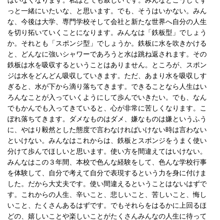
はいなくなります。私はとても寂しいです。みんなとこうしてず
っと一緒にいたいな、と思います。でも、そうはいかない。みん
な、今後は大学、専門学校そして会社と新たな世界へ自分の人生
を切り拓いていくことになります。みんなは「鉄板型」でしょう
か。それとも「スポンジ型」でしょうか。鉄板に水を吹きかける
と、どんなに強いシャワーであろうと水は跳ね返されます。その
鉄板は水を吸収するということはありません。ところが、スポン
ジは水をどんどん吸収していきます。ただ、あまり水を吸収しす
ぎると、水が下から滴り落ちてきます。できることなら人生はい
ろんなことが入っていくようにして歩んでいきたい。でも、なん
でもかんでも入ってきていると、心が非常に苦しくなります。こ
ぼれ落ちてきます。ダメなものはダメ、嫌なものは嫌というふう
に、やはり毅然とした態度で言わなければいけない時は言わない
といけない。みんなはこれからは、鉄板とスポンジをうまく使い
分けて歩んでほしいと思います。使い方を間違えてはいけない。
みんなはこの３年間、本校で色んな経験をして、色んな学校行事
を体験して、自分で考えて自分で表現するという力を身に付けま
した。だから大丈夫です。使い間違えるということはないはずで
す。これからの人生、辛いこと、悲しいこと、苦しいこと、悔し
いこと、たくさんあるはずです。でもそれらをはるかに上回るほ
どの、嬉しいことや楽しいことがたくさんみんなの人生に待って