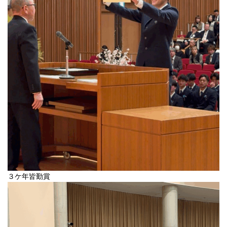
３ケ年皆勤賞