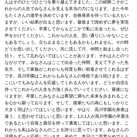
んはそのひとつひとつを乗り越えてきました。この経験こそがこ
れからの人生でみなさんを支える本当の力になります。また今年
もたくさんの進学を決めています。合格発表を待っている人もい
ますが、いい結果が出ると思います。最後まで諦めずに夢を実現
させてください。卒業してからもどこかで私に出会ったら、ぜひ
声をかけてください。これからの人生、思い通りにいかないこと
もあるでしょう。立ち止まることもあるかもしれません。その時
どうか思い出してください。共に流して汗、仲間と励まし合った
日々。そして忘れないでほしいことがあります。それは人とのつ
ながりです。みなさんはここで出会った仲間、支えて下さった先
生方、そして家族がこれからも何度も救い前進させてくれるはず
です。高川学園はこれからもみなさんの母校であり続けます。ど
こにいてもみなさんを応援してくれる人がいます。どうか自信を
持ってこれからの人生を力強く歩んでいってください。最後にな
りますが、卒業したみなさんは希望に満ちた未来を歩まれること
を心から願っております。そして、後輩たちの為にもしっかりと
大きく羽ばたいてほしいと思います。やはり、高川学園出身者は
違う、と思わせてほしいと思います。1人1人が高川学園の卒業生
であるという自覚と責任を持って邁進してほしいと思います。こ
れからも私はみなさんのことを誇りに思っています。みなさんの
活躍をずっと応援しています。改めて、本日はご卒業おめでとう