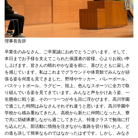
理事長告辞
卒業生のみなさん、ご卒業誠におめでとうございます。そして、
本日までお子様を支えてこられた保護者の皆様、心よりお祝い申
し上げます。皆さんの晴れやかな姿を前に、喜びとともに寂しさ
を感じています。私はこれまでグラウンドや体育館でみんなが頑
張る姿を何度も見てきました。野球やサッカー、バレーボール、
バスケットボール、ラグビー、陸上、色んなスポーツに全力で取
り組んでいる姿を見てきています。みんなと声をかけあう姿、一
生懸命に戦う姿、その一つ一つが今も目に浮かびます。高川学園
で過ごした時間はみなさんそれぞれ違うと思います。高川学園中
学校から積み重ねてきた人、高校から新たに仲間になった人、寮
で共に切磋琢磨しながら過ごしてきた人、特進クラスで勉強に打
ち込んだ人、部活動に情熱を注ぎながら進路を切り拓いた人、ど
の道も決して簡単なものではなかったはずです。しかし、みなさ