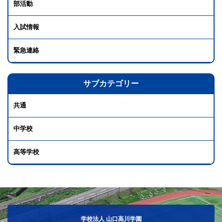
部活動
入試情報
緊急連絡
サブカテゴリー
共通
中学校
高等学校
学校法人 山口高川学園