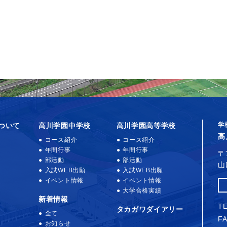
学
ついて
高川学園中学校
高川学園高等学校
高
コース紹介
コース紹介
年間行事
年間行事
〒
部活動
部活動
山
入試WEB出願
入試WEB出願
イベント情報
イベント情報
大学合格実績
新着情報
TE
タカガワダイアリー
全て
FA
お知らせ