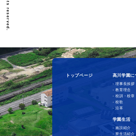
トップページ
高川学園に
理事長挨拶
教育理念
校訓・校章
校歌
沿革
学園生活
施設紹介
寮生活紹介