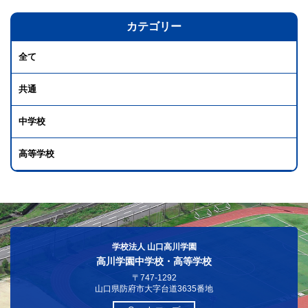
カテゴリー
全て
共通
中学校
高等学校
学校法人 山口高川学園
高川学園中学校・高等学校
〒747-1292
山口県防府市大字台道3635番地