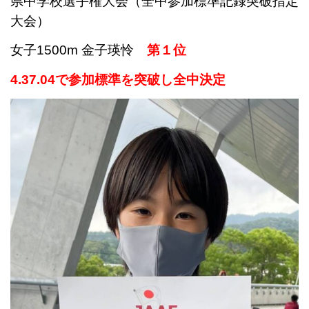
県中学校選手権大会（全中参加標準記録突破指定
大会）
女子1500m
金子瑛怜
第１位
4.37.04で参加標準を突破し全中決定