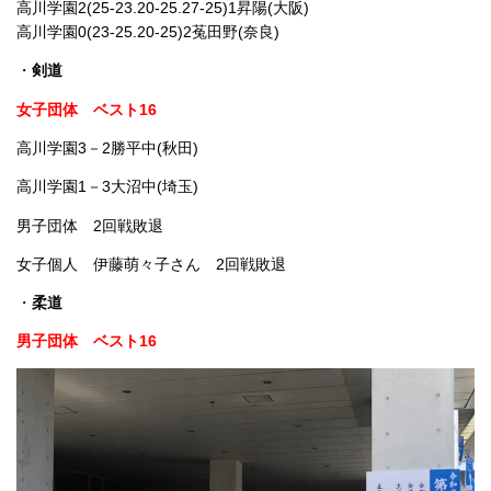
高川学園2(25-23.20-25.27-25)1昇陽(大阪)
高川学園0(23-25.20-25)2菟田野(奈良)
・
剣道
女子団体 ベスト16
高川学園3－2勝平中(秋田)
高川学園1－3大沼中(埼玉)
男子団体 2回戦敗退
女子個人 伊藤萌々子さん 2回戦敗退
・
柔道
男子団体 ベスト16