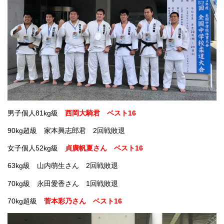
男子個人81kg級
西岡大騎君 ベスト16
90kg超級 家本興志郎君 2回戦敗退
女子個人52kg級
貞廣帆夏さん ベスト16
63kg級 山内萌生さん 2回戦敗退
70kg級 永田愛香さん 1回戦敗退
70kg超級
菅本彩乃さん ベスト16