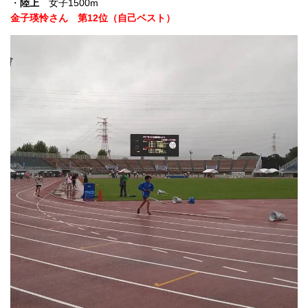
・
陸上
女子1500m
金子瑛怜さん 第12位（自己ベスト）