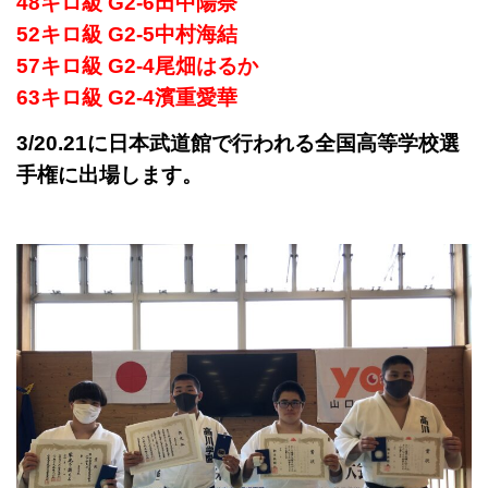
48キロ級 G2-6田中陽奈
52キロ級 G2-5中村海結
57キロ級 G2-4尾畑はるか
63キロ級 G2-4濱重愛華
3/20.21に日本武道館で行われる全国高等学校選
手権に出場します。