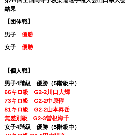
第44回全国高等学校柔道選手権大会山口県大会
結果
【団体戦】
男子
優勝
女子
優勝
【個人戦】
男子4階級 優勝（5階級中）
66キロ級 G2-2川口大輝
73キロ級 G2-2中原惇
81キロ級 G2-2山本昇岳
無差別級 G2-3曽根海千
女子4階級 優勝（5階級中）