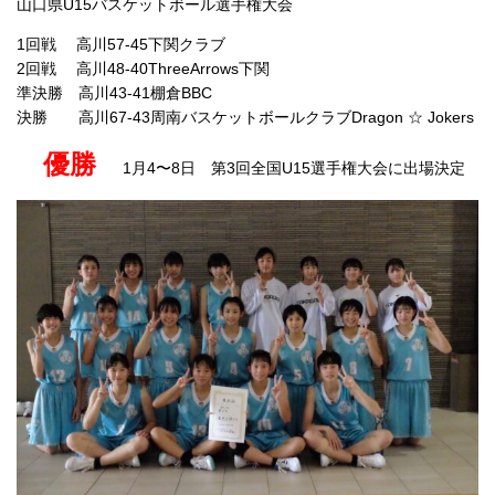
山口県U15バスケットボール選手権大会
1回戦 高川57-45下関クラブ
2回戦 高川48-40ThreeArrows下関
準決勝 高川43-41棚倉BBC
決勝 高川67-43周南バスケットボールクラブDragon ☆ Jokers
優勝
1月4〜8日 第3回全国U15選手権大会に出場決定