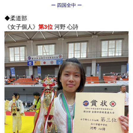
ー 四国全中 ー
◆柔道部
《女子個人》
第3位
河野 心詩