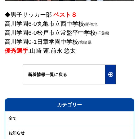
◆男子サッカー部
ベスト８
高川学園6-0丸亀市立西中学校
/開催地
高川学園6-0松戸市立常盤平中学校
/千葉県
高川学園0-1日章学園中学校
/宮崎県
優秀選手
:山崎 蓮,前永 悠太
新着情報一覧に戻る
カテゴリー
全て
お知らせ