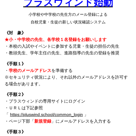
プラスウィンド始動
小学校や中学校の先生方のメール登録による
自校児童・生徒の新しい状況確認システム
《対 象》
★小・中学校の先生、各学校１名登録をお願いします
・本校の入試やイベントに参加する児童・生徒の担任の先生
・教頭先生、学年主任の先生、進路指導の先生の登録を推奨
《手順１》
・
学校のメールアドレス
を準備する
※セキュリティ状況により、それ以外のメールアドレスを許可す
る場合があります。
《手順２》
・プラスウィンドの専用サイトにログイン
・ＵＲＬは下記参照
「
https://pluswind.school/common_login
」
・ページ下部「
新規登録
」にメールアドレスを入力する
《手順３》