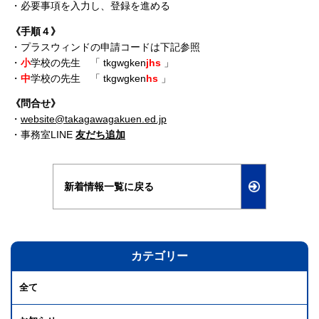
・必要事項を入力し、登録を進める
《手順４》
・プラスウィンドの申請コードは下記参照
・
小
学校の先生 「 tkgwgken
jhs
」
・
中
学校の先生 「 tkgwgken
hs
」
《問合せ》
・
website@takagawagakuen.ed.jp
・事務室LINE
友だち追加
新着情報一覧に戻る
カテゴリー
全て