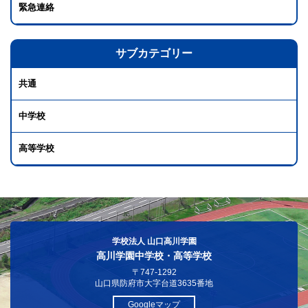
緊急連絡
サブカテゴリー
共通
中学校
高等学校
学校法人 山口高川学園
高川学園中学校・高等学校
〒747-1292
山口県防府市大字台道3635番地
Googleマップ