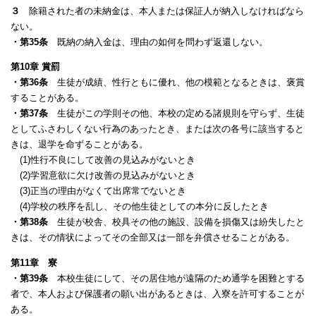
３
除籍された者の未納金は、本人または保証人が納入しなければなら
ない。
・第35条
既納の納入金は、理由の如何を問わず返還しない。
第10章 賞罰
・第36条
生徒が成績、性行ともに優れ、他の模範となるときは、褒賞
することがある。
・第37条
生徒がこの学則その他、本校の定める諸規則を守らず、生徒
としてふさわしくない行為のあったとき、または次の各号に該当すると
きは、退学を命ずることがある。
(1)性行不良にして改善の見込みがないとき
(2)学習意欲に欠け改善の見込みがないとき
(3)正当の理由がなくて出席常でないとき
(4)学校の秩序を乱し、その他生徒としての本分に反したとき
・第38条
生徒が校舎、校具その他の施設、設備を損傷又は紛失したと
きは、その情状
によってその全部又は一部を弁償させることがある。
第11章 寮
・第39条
本校生徒にして、その居住地が遠隔のため通学を困難とする
者で、本人お
よび保護者の願い出があるときは、入寮を許可することが
ある。