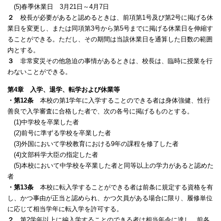
(5)春季休業日 3月21日～4月7日
２
校長が必要があると認めるときは、前項第1号及び第2号に掲げる休
業日を変更し、または同項第3号から第5号までに掲げる休業日を伸縮す
ることができる。
ただし、その期間は当該休業日を通算した日数の範囲
内とする。
３
非常変災その他急迫の事情があるときは、校長は、臨時に授業を行
わないことができる。
第4章 入学、退学、転学および休業等
・第12条
本校の第1学年に入学することのできる者は身体強健、性行
善良で入学審査に合格した者で、次の各号に掲げるものとする。
(1)中学校を卒業した者
(2)前号に準ずる学校を卒業した者
(3)外国において学校教育における9年の課程を修了した者
(4)文部科学大臣の指定した者
(5)本校において中学校を卒業した者と同等以上の学力があると認めた
者
・第13条
本校に転入学することができる者は前条に規定する資格を有
し、かつ事由が正当と認められ、かつ欠員がある場合に限り、履修単位
に応じて相当学年に転入学を
許可する。
２
第2学年以上に編入学することのできる者は相当年令に達し、前各