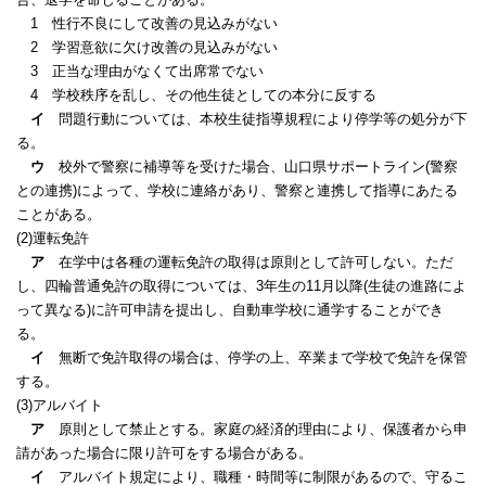
1 性行不良にして改善の見込みがない
2 学習意欲に欠け改善の見込みがない
3 正当な理由がなくて出席常でない
4 学校秩序を乱し、その他生徒としての本分に反する
イ
問題行動については、本校生徒指導規程により停学等の処分が下
る。
ウ
校外で警察に補導等を受けた場合、山口県サポートライン(警察
との連携)によって、学校に連絡があり、警察と連携して指導にあたる
ことがある。
(2)運転免許
ア
在学中は各種の運転免許の取得は原則として許可しない。ただ
し、四輪普通免許の取得については、3年生の11月以降(生徒の進路によ
って異なる)に許可申請を提出し、自動車学校に通学することができ
る。
イ
無断で免許取得の場合は、停学の上、卒業まで学校で免許を保管
する。
(3)アルバイト
ア
原則として禁止とする。家庭の経済的理由により、保護者から申
請があった場合に限り許可をする場合がある。
イ
アルバイト規定により、職種・時間等に制限があるので、守るこ