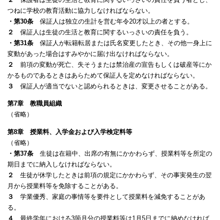
つねに学校の教育活動に協力しなければならない。
・第30条
保証人は独立の生計を営む年令20才以上の者とする。
２
保証人は生徒の生活と教育に関するいっさいの責任を負う。
・第31条
保証人が転籍転居または氏名変更したとき、その他一身上に
変動があった場合はすみやかに届け出なければならない。
２
前項の変動が死亡、失そうまたは禁治産の宣告もしくは破産等にか
かるものであるときはあらためて保証人を定めなければならない。
３
保証人が適当でないと認められるときは、変更させることがある。
第7章 教職員組織
（省略）
第8章 授業料、入学金および入学検定料等
（省略）
・第37条
生徒は在籍中、出席の有無にかかわらず、授業料等を所定の
期日までに納入しなければならない。
２
生徒が休学したときは前項の規定にかかわらず、その事実発生の翌
月から授業料等を免除することがある。
３
学業優秀、家庭の事情等を要件として授業料を減免することがあ
る。
４
最終学年における3箇月分の授業料等は1月5日までに納めなければ