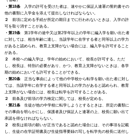
・第18条
入学の許可を受けた者は、速やかに保証人連署の誓約書その
他の書類に入学金を添えて提出しなければならない。
２
前項に定める手続が所定の期日までに行われないときは、入学の許
可を取り消すことがある。
・第19条
第1学年の途中又は第2学年以上の学年に編入学を願い出た者
に対しては、相当年齢に達し、当該学年に在学する者と同等以上の学力
があると認められ、教育上支障がない場合には、編入学を許可すること
がある。
２
本校への編入学は、学年の始めにおいて、校長が許可する。ただ
し、校長は、特別の必要があり、かつ、教育上支障がないときは、各学
期の始めにおいても許可することができる。
・第20条
正当な事由によって他の中学校から転学を願い出た者に対し
ては、当該学年に在学する者と同等以上の学力があると認められ、教育
上支障がない場合には、校長は転学を許可することがある。
２
前条及び前項の学力検定に関しては、校長が定める。
・第21条
生徒が他の中学校に転学しようとするときは、所定の書類に
その事由を明らかにし、保護者及び保証人と連署の上、校長に願い出て
承認を得なければならない。
２
校長は前項の願いが正当であると認めた場合には、その事項を記載
し、生徒の在学証明書及び生徒指導要録の写しを転学先の校長に送付し