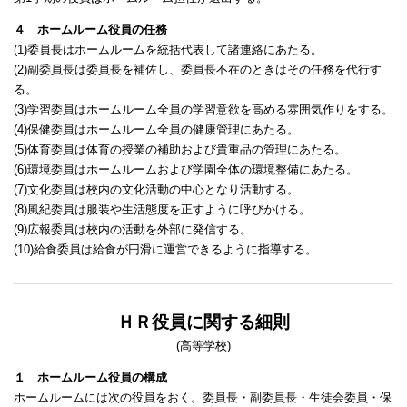
４ ホームルーム役員の任務
(1)委員長はホームルームを統括代表して諸連絡にあたる。
(2)副委員長は委員長を補佐し、委員長不在のときはその任務を代行す
る。
(3)学習委員はホームルーム全員の学習意欲を高める雰囲気作りをする。
(4)保健委員はホームルーム全員の健康管理にあたる。
(5)体育委員は体育の授業の補助および貴重品の管理にあたる。
(6)環境委員はホームルームおよび学園全体の環境整備にあたる。
(7)文化委員は校内の文化活動の中心となり活動する。
(8)風紀委員は服装や生活態度を正すように呼びかける。
(9)広報委員は校内の活動を外部に発信する。
(10)給食委員は給食が円滑に運営できるように指導する。
ＨＲ役員に関する細則
(高等学校)
１ ホームルーム役員の構成
ホームルームには次の役員をおく。委員長・副委員長・生徒会委員・保