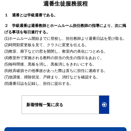
週番生徒服務規程
１ 週番とは学級週番である。
２ 学級週番は週番教師とホームルーム担任教師の指導により、次に掲
げる事項を毎日遂行する。
(1)ホームルーム開始までに登校し、担任教師より週番日誌を受け取る。
(2)時間割変更板を見て、クラスに変更を伝える。
(3)教室、廊下などの窓を開閉し、教室内の美化につとめる。
(4)教室外で実施される教料の担当の先生の指示をあおぐ。
(5)毎時間後、黒板を消し、黒板消しをきれいにする。
(6)校具破損その他事故があった際は直ちに担任に連絡する。
(7)放課後、掃除状況、戸締まり、消灯などを確認する。
(8)週番日誌を記録し、担任に提出する。
新着情報一覧に戻る