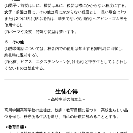
(1)
男子
：前髪は目に、横髪は耳に、後髪は襟にかからない程度にする。
女子
：前髪は目に、その他は肩にかからない程度とし、長い場合は1つ
または2つに結ぶ(結ぶ場合は、華美でない実用的なヘアピン・ゴム等を
使用する)。
(2)パーマや染髪、特殊な髪型は禁止する。
５ その他
(1)携帯電話については、校舎内での使用は禁止する(朝礼時に回収し、
終礼時に返却する)。
(2)化粧、ピアス、エクステンション(付け毛)など中学生としてふさわし
くないものは禁止する。
生徒心得
～高校生活の留意点～
高川学園高等学校の生徒は、校訓・教育目標に基づき、高校生らしい品
位を保ち、秩序ある生活を送り、自己の研鑽に努めることとする。
＜教育目標＞