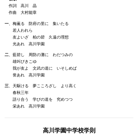
作詞 高川 晶
作曲 大村能章
一
、梅薫る 防府の里に 集いたる
若人われら
友よいざ 柏の碧 久遠の理想
光あれ 高川学園
二
、藍碧し 周防の灘に わだつみの
雄叫びきこゆ
我が友よ 文武の道に いそしめば
誉あれ 高川学園
三
、天駆ける 夢こころざし より高く
春秋三年
語り合う 学びの道を 究めつつ
栄あれ 高川学園
高川学園中学校学則