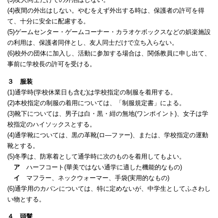
(4)夜間の外出はしない。やむをえず外出する時は、保護者の許可を得
て、十分に安全に配慮する。
(5)ゲームセンター・ゲームコーナー・カラオケボックスなどの娯楽施設
の利用は、保護者同伴とし、友人同士だけで立ち入らない。
(6)校外の団体に加入し、活動に参加する場合は、関係教員に申し出て、
事前に学校長の許可を受ける。
３ 服装
(1)通学時(学校休業日も含む)は学校指定の制服を着用する。
(2)本校指定の制服の着用については、「制服規定書」による。
(3)靴下については、男子は白・黒・紺の無地(ワンポイント)、女子は学
校指定のハイソックスとする。
(4)通学靴については、黒の革靴(ロ―ファー)、または、学校指定の運動
靴とする。
(5)冬季は、防寒着として通学時に次のものを着用してもよい。
ア
ハーフコート(華美ではない通学に適した機能的なもの)
イ
マフラー、ネックウォーマー、手袋(実用的なもの)
(6)通学用のカバンについては、特に定めないが、中学生としてふさわし
い物とする。
４ 頭髮