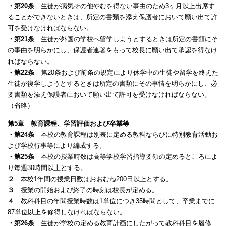
・第20条
生徒が病気その他やむを得ない事由のため3ヶ月以上出席す
ることができないときは、所定の書類を添え保護者において願い出て許
可を受けなければならない。
・第21条
生徒が外国の学校へ留学しようとするときは所定の書類にそ
の事由を明ら
かにし、保護者連署をもって校長に願い出て承認を得なけ
ればならない。
・第22条
第20条および前条の規定により休学中の生徒や留学を終えた
生徒が復学しようとするときは所定の書類にその事情を明らかにし、必
要書類を添え保護者において願い出て許可を受けなければならない。
（省略）
第5章 教育課程、学習評価および卒業等
・第24条
本校の教育課程は別表に定める教科ならびに特別教育活動お
よび学校行事等により編成する。
・第25条
本校の授業時数は高等学校学習指導要領の定めるところによ
り毎週30時間以上とする。
２
本校1年間の授業日数はおおむね200日以上とする。
３
授業の開始および終了の時刻は校長が定める。
４
教科科目の年間授業時数は1単位につき35時間として、卒業までに
87単位以上を修得しなければならない。
・第26条
生徒が学校の定める教育計画にしたがって教科科目を履修