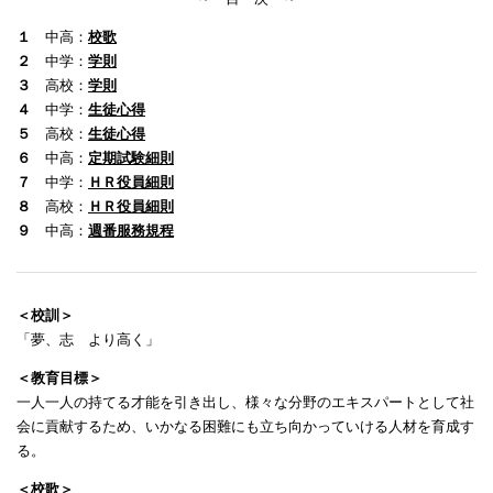
１
中高：
校歌
２
中学：
学則
３
高校：
学則
４
中学：
生徒心得
５
高校：
生徒心得
６
中高：
定期試験細則
７
中学：
ＨＲ役員細則
８
高校：
ＨＲ役員細則
９
中高：
週番服務規程
＜校訓＞
「夢、志 より高く」
＜教育目標＞
一人一人の持てる才能を引き出し、様々な分野のエキスパートとして社
会に貢献するため、いかなる困難にも立ち向かっていける人材を育成す
る。
＜校歌＞