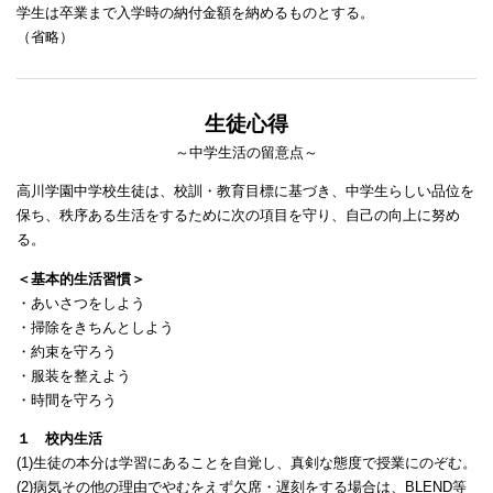
学生は卒業まで入学時の納付金額を納めるものとする。
（省略）
生徒心得
～中学生活の留意点～
高川学園中学校生徒は、校訓・教育目標に基づき、中学生らしい品位を
保ち、秩序ある生活をするために次の項目を守り、自己の向上に努め
る。
＜基本的生活習慣＞
・あいさつをしよう
・掃除をきちんとしよう
・約束を守ろう
・服装を整えよう
・時間を守ろう
１ 校内生活
(1)生徒の本分は学習にあることを自覚し、真剣な態度で授業にのぞむ。
(2)病気その他の理由でやむをえず欠席・遅刻をする場合は、BLEND等