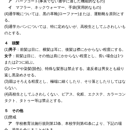
ア
ハーフコート(事美でない通学に適した機能的なもの)
イ
マフラー、ネックウォーマー、手袋(実用的なもの)
(4)通学靴については、黒の革靴(ローファー)または、運動靴を原則とす
る。
(5)通学カバンについては、特に定めないが、高校生としてふさわしいも
のとする。
４ 頭髪
(1)
男子
：前髪は目に、横髪は耳に、後髪は襟にかからない程度にする。
女子
：前髪は目に、その他は肩にかからない程度とし、長い場合は1
つ
または2つに結ぶ。
(2)パーマや染髪(脱色)、特殊な髪形は禁止する。違反者は男女とも繰り
返し黒染めさせる。
(3)眉はそろえる程度とし、極端に細くしたり、そり落としたりしてはな
らない。
(4)高校生としてふさわしくない、ピアス、化粧、エクステ、カラーコン
タクト、タトゥー等は禁止とする。
５ その他
(1)懲戒
ア
学校教育法施行規則第13条、本校学則第41条により、下記の場
合、退学を命じることがある。