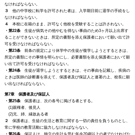
なければならない。
３
他の中学校に転学を許可された者は、入学期日前に退学の手続をし
なければならない。
４
本校に在籍のまま、許可なく他校を受験することは許されない。
・第22条
生徒が病気その他やむを得ない事由のため3ヶ月以上出席す
ることができないときは、所定の書類を添え保護者において願い出て許
可を受けなければならない。
・第23条
前条の規定により休学中の生徒が復学しようとするときは、
所定の書類に
その事情を明らかにし、必要書類を添え保護者において願
い出て許可を受けなければ
ならない。
・第24条
生徒が退学しようとするときは、その事由を記載し、疾病の
ときは医師の診
断書を添えて、保護者及び保証人と連署の上、校長に願
い出なければならない。
第7章 保護者及び保証人
・第25条
保護者は、次の各号に掲げる者とする。
(1)親権者、後見人
(2)兄、姉、縁故ある者
２
保護者は、生徒の生活と教育に関する一切の責任を負うものとし、
常に学校の教育活動に協力しなければならない。
・第26条
保証人は、独立の生計を営む年令20歳以上の者でなければな