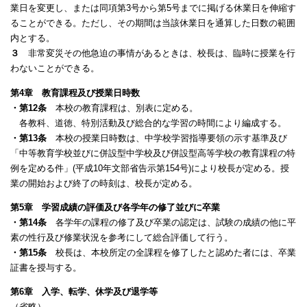
業日を変更し、または同項第3号から第5号までに掲げる休業日を伸縮す
ることができる。
ただし、その期間は当該休業日を通算した日数の範囲
内とする。
３
非常変災その他急迫の事情があるときは、校長は、臨時に授業を行
わないことができる。
第4章 教育課程及び授業日時数
・第12条
本校の教育課程は、別表に定める。
各教科、道徳、特別活動及び総合的な学習の時間により編成する。
・第13条
本校の授業日時数は、中学校学習指導要領の示す基準及び
「中等教育学校並びに併設型中学校及び併設型高等学校の教育課程の特
例を定める件」(平成10年文部省告示第154号)により校長が定める。
授
業の開始および終了の時刻は、校長が定める。
第5章 学習成績の評価及び各学年の修了並びに卒業
・第14条
各学年の課程の修了及び卒業の認定は、試験の成績の他に平
素の性行及び修業状況を参考にして総合評価して行う。
・第15条
校長は、本校所定の全課程を修了したと認めた者には、卒業
証書を授与する。
第6章 入学、転学、休学及び退学等
（省略）