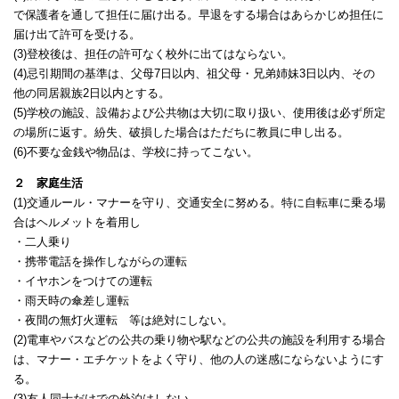
で保護者を通して担任に届け出る。早退をする場合はあらかじめ担任に
届け出て許可を受ける。
(3)登校後は、担任の許可なく校外に出てはならない。
(4)忌引期間の基準は、父母7日以内、祖父母・兄弟姉妹3日以内、その
他の同居親族2日以内とする。
(5)学校の施設、設備および公共物は大切に取り扱い、使用後は必ず所定
の場所に返す。紛失、破損した場合はただちに教員に申し出る。
(6)不要な金銭や物品は、学校に持ってこない。
２ 家庭生活
(1)交通ルール・マナーを守り、交通安全に努める。特に自転車に乗る場
合はヘルメットを着用し
・二人乗り
・携帯電話を操作しながらの運転
・イヤホンをつけての運転
・雨天時の傘差し運転
・夜間の無灯火運転 等は絶対にしない。
(2)電車やバスなどの公共の乗り物や駅などの公共の施設を利用する場合
は、マナー・エチケットをよく守り、他の人の迷感にならないようにす
る。
(3)友人同士だけでの外泊はしない。