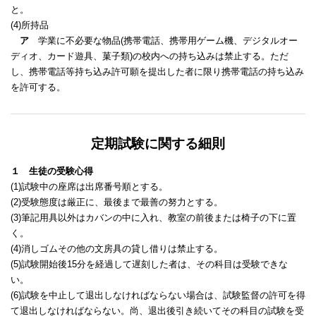
と。
(4)所持品
ア
学業に不必要な物品(携帯電話、携帯用ゲーム機、デジタルオー
ディオ、カード遊具、菓子類)の校内への持ち込みは禁止する。ただ
し、携帯電話等持ち込み許可願を提出した者に限り携帯電話の持ち込み
を許可する。
定期試験に関する細則
１ 生徒の受験心得
(1)試験中の座席は出席番号順とする。
(2)受験態度は厳正に、最後まで最善の努力とする。
(3)筆記用具以外はカバンの中に入れ、教室の前後または椅子の下に置
く。
(4)消しゴムその他の文房具の貸し借りは禁止する。
(5)試験開始後15分を経過して遅刻した者は、その科目は受験できな
い。
(6)試験を中止して退出しなければならない場合は、試験監督の許可を得
て退出しなければならない。尚、退出後引き続いてその科目の試験を受