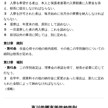
２
入寮を希望する者は、本人と保護者連署の入寮願書に入寮金を添
え、校長に提出しなければならない。
３
入寮を許可された者は、毎月始めに当月分の寮費を納入しなければ
ならない。
４
退寮は、年度末の他、原則として認めない。
５
一旦退寮した者の再入寮は、これを認めない。
６
前項以外の事項に関しては、別に定める。
第12章 雑則
・第40条
生徒心得その他の校内規程、その他この学則施行についての
細則は校長が定める。
第13章 補則
・第41条
この学則改定は、理事会の承認を得て、校長が必要に応じて
行なう。
２
在学中、授業料その他の納付金に変更があった場合は、新たに定め
られた金額によって納めなければならない。
（省略）
高川学園高等学校学則