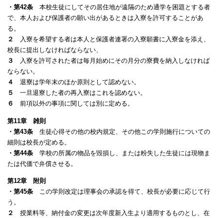
・第42条
本校生徒にしてその居住地が遠隔のため通学を困題とする者
で、本人および保護者の願い出があるときは入寮を許可することがあ
る。
２
入寮を希望する者は本人と保護者連署の入寮願書に入寮金を添え、
校長に提出しなければならない、
３
入寮を許可された者は毎月始めにその月分の寮費を納入しなければ
ならない。
４
退寮は学年末のほか原則として認めない。
５
一旦退寮した者の再入寮はこれを認めない。
６
前項以外の事項に関しては別に定める。
第11章 雑則
・第43条
生徒心得その他の校内規定、その他この学則施行についての
細則は校長が定める。
・第44条
学校の所属の物品を毀損し、または粉失した生徒には現物ま
たは代価で弁償させる。
第12章 附則
・第45条
この学則改定は理事会の承認を得て、校長が必要に応じて行
う。
２
授業料等、納付金の変更は次年度新入生より適用するものとし、在