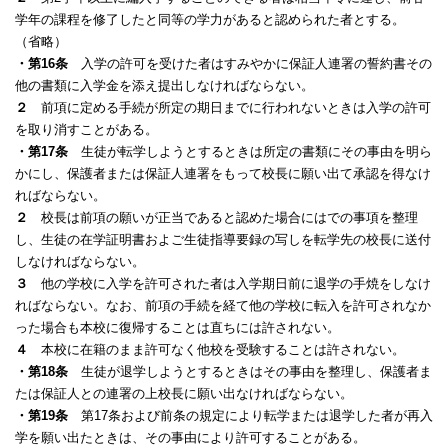
学年の課程を修了したと同等の学力があると認められた者とする。
（省略）
・第16条
入学の許可を受けた者はすみやかに保証人連署の誓約書その
他の書類に入学金を添え提出しなければならない。
２
前項に定める手続が所定の期日までに行われないときは入学の許可
を取り消すことがある。
・第17条
生徒が転学しようとするときは所定の書類にその事由を明ら
かにし、保護者または保証人連署をもって校長に願い出て承認を得なけ
ればならない。
２
校長は前項の願いが正当であると認めた場合にはでの事項を整理
し、生徒の在学証明書およご生徒指導要録の写しを転学先の校長に送付
しなければならない。
３
他の学校に入学を許可された者は入学期日前に退学の手焼をしなけ
ればならない。なお、前項の手続を経て他の学校に転入を許可されなか
った場合も本校に復帰することは直ちには許されない。
４
本校に在籍のまま許可なく他校を受験することは許されない。
・第18条
生徒が退学しようとするときはその事由を整理し、保護者ま
たは保証人との連署の上校長に願い出なければならない。
・第19条
第17条および前条の規定により転学または退学した者が再入
学を願い出たときは、その事由により許可することがある。