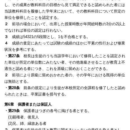
し、その成果が教科科目の目標から見て満足できると認められた者には
当該教科科目を履修した学年末において、その教科科目について所定の
単位を修得したことを認定する。
２
前項の場合において、出席した授業時数が年間総時数の3分の2以上
でなければ単位の認定は行わない。
３
成績は54321の5段階とし、1を不合格とする。
４
成績の査定にあたっては試験の成績のほかに平素の性行および修業
状況を参考にする。
・第27条
校長は生徒のうち当該学年において修得したことを認定され
た単位が所定の単位数にみたない者、その他進級させることが教育上不
適当と認める者につき、これを原級に留めおくことができる。
２
前項により原級に留めおかれた者の、その学年における既得の単位
は無効とする。
・第28条
前条の規定により生徒が本校所定の全課程を修了したと認め
られたときは、卒業証書を授与する。
第6章 保護者または保証人
・第29条
保護者はつぎの各号に掲げる者とする。
(1)親権者、後見人
(2)兄、姉、縁故ある者
２
保護者は生徒の生活と教育に関するいっさいの責任を負う者とし、