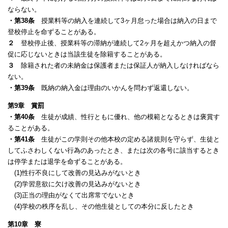
ならない。
・第38条
授業料等の納入を連続して3ヶ月怠った場合は納入の日まで
登校停止を命ずることがある。
２
登校停止後、授業科等の滞納が連続して2ヶ月を超えかつ納入の督
促に応じないときは当該生徒を除籍することがある。
３
除籍された者の未納金は保護者または保証人が納入しなければなら
ない。
・第39条
既納の納入金は理由のいかんを問わず返還しない。
第9章 賞罰
・第40条
生徒が成績、性行ともに優れ、他の模範となるときは褒賞す
ることがある。
・第41条
生徒がこの学則その他本校の定める諸規則を守らず、生徒と
してふさわしくない行為のあったとき、または次の各号に該当するとき
は停学または退学を命ずることがある。
(1)性行不良にして改善の見込みがないとき
(2)学習意欲に欠け改善の見込みがないとき
(3)正当の理由がなくて出席常でないとき
(4)学校の秩序を乱し、その他生徒としての本分に反したとき
第10章 寮