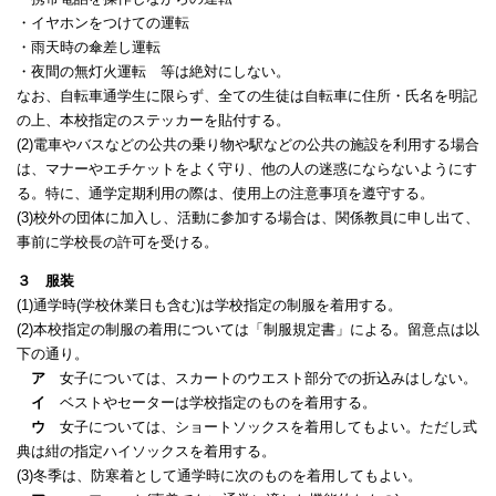
・イヤホンをつけての運転
・雨天時の傘差し運転
・夜間の無灯火運転 等は絶対にしない。
なお、自転車通学生に限らず、全ての生徒は自転車に住所・氏名を明記
の上、本校指定のステッカーを貼付する。
(2)電車やバスなどの公共の乗り物や駅などの公共の施設を利用する場合
は、マナーやエチケットをよく守り、他の人の迷惑にならないようにす
る。特に、通学定期利用の際は、使用上の注意事項を遵守する。
(3)校外の団体に加入し、活動に参加する場合は、関係教員に申し出て、
事前に学校長の許可を受ける。
３ 服装
(1)通学時(学校休業日も含む)は学校指定の制服を着用する。
(2)本校指定の制服の着用については「制服規定書」による。留意点は以
下の通り。
ア
女子については、スカートのウエスト部分での折込みはしない。
イ
ベストやセーターは学校指定のものを着用する。
ウ
女子については、ショートソックスを着用してもよい。ただし式
典は紺の指定ハイソックスを着用する。
(3)冬季は、防寒着として通学時に次のものを着用してもよい。