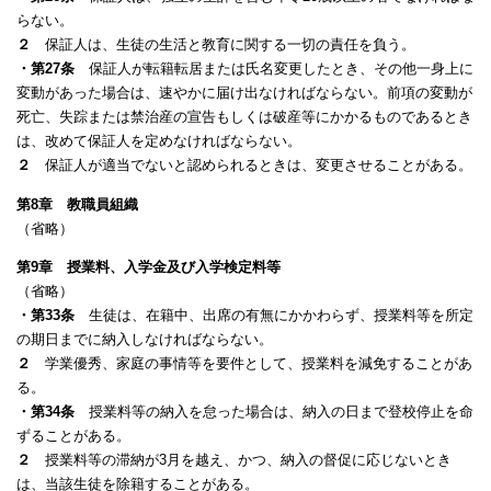
らない。
２
保証人は、生徒の生活と教育に関する一切の責任を負う。
・第27条
保証人が転籍転居または氏名変更したとき、その他一身上に
変動があった場合は、速やかに届け出なければならない。
前項の変動が
死亡、失踪または禁治産の宣告もしくは破産等にかかるものであるとき
は、改めて保証人を定めなければならない。
２
保証人が適当でないと認められるときは、変更させることがある。
第8章 教職員組織
（省略）
第9章 授業料、入学金及び入学検定料等
（省略）
・第33条
生徒は、在籍中、出席の有無にかかわらず、授業料等を所定
の期日までに納入しなければならない。
２
学業優秀、家庭の事情等を要件として、授業料を減免することがあ
る。
・第34条
授業料等の納入を怠った場合は、納入の日まで登校停止を命
ずることがある。
２
授業料等の滞納が3月を越え、かつ、納入の督促に応じないとき
は、当該生徒を除籍することがある。