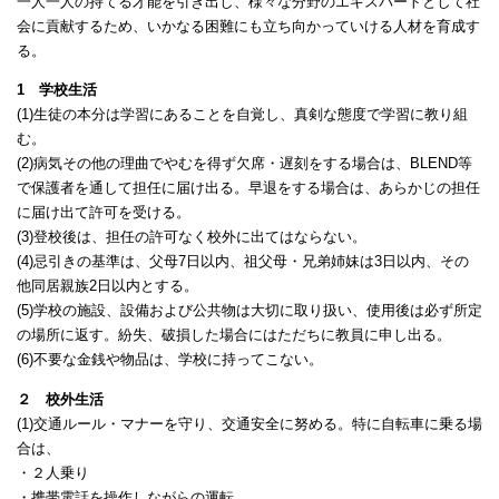
一人一人の持てる才能を引き出し、様々な分野のエキスパートとして社
会に貢献するため、いかなる困難にも立ち向かっていける人材を育成す
る。
1 学校生活
(1)生徒の本分は学習にあることを自覚し、真剣な態度で学習に教り組
む。
(2)病気その他の理曲でやむを得ず欠席・遅刻をする場合は、BLEND等
で保護者を通して担任に届け出る。早退をする場合は、あらかじの担任
に届け出て許可を受ける。
(3)登校後は、担任の許可なく校外に出てはならない。
(4)忌引きの基準は、父母7日以内、祖父母・兄弟姉妹は3日以内、その
他同居親族2日以内とする。
(5)学校の施設、設備および公共物は大切に取り扱い、使用後は必ず所定
の場所に返す。紛失、破損した場合にはただちに教員に申し出る。
(6)不要な金銭や物品は、学校に持ってこない。
２ 校外生活
(1)交通ルール・マナーを守り、交通安全に努める。特に自転車に乗る場
合は、
・２人乗り
・携帯電話を操作しながらの運転