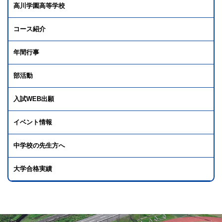
2019年度
高川学園高等学校
中国大会
女子団体 出場 女子個人 出
コース紹介
場
2019年度
年間行事
中国大会県予選
女子団体 3位
部活動
2018年度
入試WEB出願
山口県体育大会
女子個人 3位
イベント情報
2018年度
中国新人大会
中学校の先生方へ
女子個人 出場
2018年度
大学合格実績
山口県高校総体
女子個人 準優勝
2018年度
全国高校総体