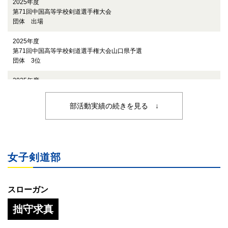
2025年度
第71回中国高等学校剣道選手権大会
団体 出場
2025年度
第71回中国高等学校剣道選手権大会山口県予選
団体 3位
2025年度
第76回山口県高等学校総合体育大会剣道競技
団体 準優勝
部活動実績の続きを見る ↓
2019年度
中国大会
男子個人 出場
女子剣道部
2018年度
中国新人大会
男女個人 出場
スローガン
2018年度
拙守求真
中国大会山口予選
男子団体 3位