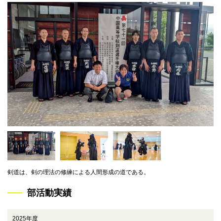
2017年度
中国選手権大会
男子出場
2017年度
山口県高校総体
男子個人 3位
剣道は、剣の理法の修練による人間形成の道である。
部活動実績
2025年度