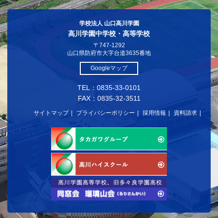
女子個人 出場
2018年度
学校法人 山口高川学園
中国大会山口予選
高川学園中学校・高等学校
女子団体 3位
〒747-1292
山口県防府市大字台道3635番地
2017年度
中国選手権大会
Googleマップ
女子出場
TEL：0835-33-0101
2017年度
FAX：0835-32-3511
山口県大会
サイトマップ
プライバシーポリシー
採用情報
資料請求
女子団体 4位 女子個人1名
4位 1名ベスト8
2017年度
中国高等学校新人剣道大会
女子個人 2名出場