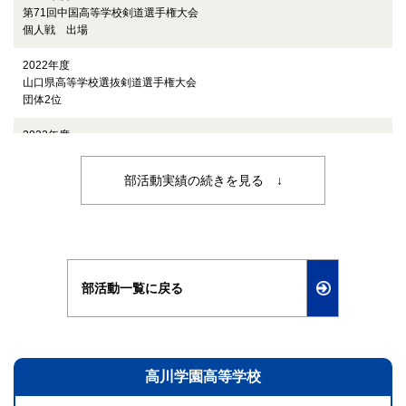
第71回中国高等学校剣道選手権大会
個人戦 出場
2022年度
山口県高等学校選抜剣道選手権大会
団体2位
2022年度
山口県体育大会兼新人大会剣道競技 女子団体
3位
部活動実績の続きを見る ↓
2022年度
県高校総体
団体準優勝、個人3位
2019年度
部活動一覧に戻る
山口県体育大会
女子団体 3位
2019年度
山口県高校総体
高川学園高等学校
女子団体 3位