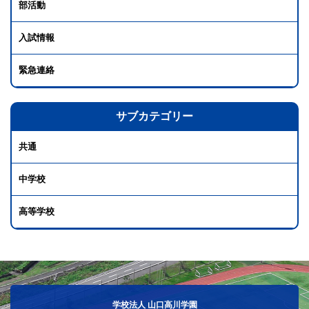
部活動
入試情報
緊急連絡
サブカテゴリー
共通
中学校
高等学校
学校法人 山口高川学園