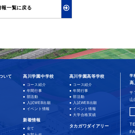
情報一覧に戻る
学
ついて
高川学園中学校
高川学園高等学校
高
コース紹介
コース紹介
年間行事
年間行事
〒
部活動
部活動
山
入試WEB出願
入試WEB出願
イベント情報
イベント情報
大学合格実績
新着情報
TE
タカガワダイアリー
全て
FA
お知らせ