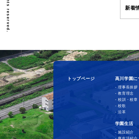
新着
トップページ
高川学園に
理事長挨拶
教育理念
校訓・校章
校歌
沿革
学園生活
施設紹介
寮生活紹介