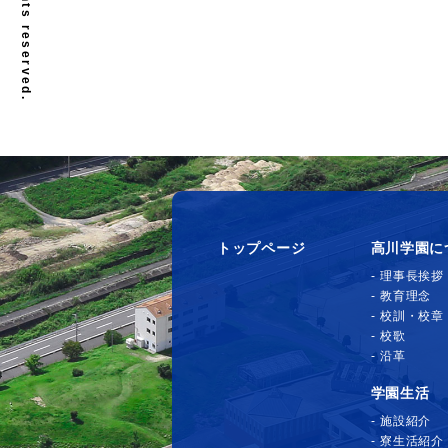
トップページ
高川学園に
理事長挨拶
教育理念
校訓・校章
校歌
沿革
学園生活
施設紹介
寮生活紹介