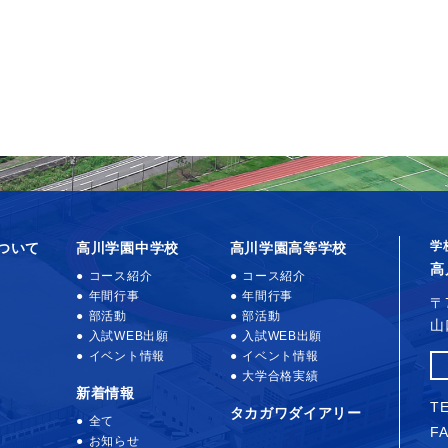
学
ついて
高川学園中学校
高川学園高等学校
高
コース紹介
コース紹介
年間行事
年間行事
〒
部活動
部活動
山
入試WEB出願
入試WEB出願
イベント情報
イベント情報
大学合格実績
新着情報
TE
タカガワダイアリー
全て
FA
お知らせ