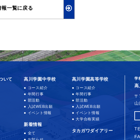
情報一覧に戻る
学
ついて
高川学園中学校
高川学園高等学校
高
コース紹介
コース紹介
年間行事
年間行事
〒
部活動
部活動
山
入試WEB出願
入試WEB出願
イベント情報
イベント情報
大学合格実績
新着情報
TE
タカガワダイアリー
全て
FA
お知らせ