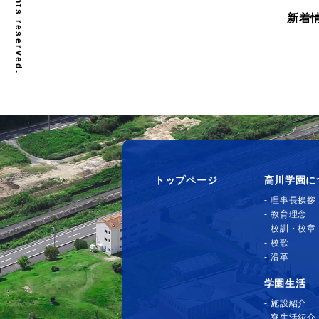
新着
トップページ
高川学園に
理事長挨拶
教育理念
校訓・校章
校歌
沿革
学園生活
施設紹介
寮生活紹介