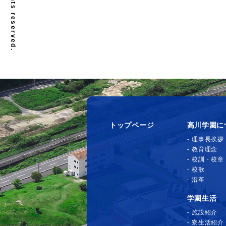
トップページ
高川学園に
理事長挨拶
教育理念
校訓・校章
校歌
沿革
学園生活
施設紹介
寮生活紹介