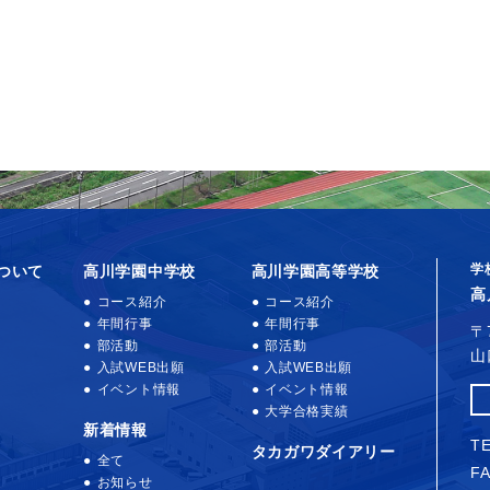
学
ついて
高川学園中学校
高川学園高等学校
高
コース紹介
コース紹介
年間行事
年間行事
〒
部活動
部活動
山
入試WEB出願
入試WEB出願
イベント情報
イベント情報
大学合格実績
新着情報
TE
タカガワダイアリー
全て
FA
お知らせ