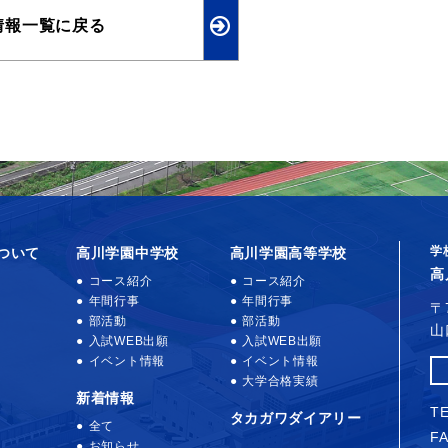
情報一覧に戻る
学
ついて
高川学園中学校
高川学園高等学校
高
コース紹介
コース紹介
年間行事
年間行事
〒
部活動
部活動
山
入試WEB出願
入試WEB出願
イベント情報
イベント情報
大学合格実績
新着情報
TE
タカガワダイアリー
全て
FA
お知らせ