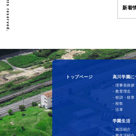
新着
トップページ
高川学園に
理事長挨拶
教育理念
校訓・校章
校歌
沿革
学園生活
施設紹介
寮生活紹介