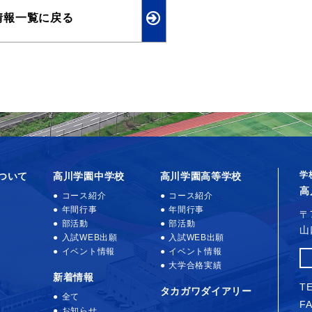
情報一覧に戻る
学
ついて
高川学園中学校
高川学園高等学校
高
コース紹介
コース紹介
年間行事
年間行事
〒
部活動
部活動
山
入試WEB出願
入試WEB出願
イベント情報
イベント情報
大学合格実績
新着情報
TE
タカガワダイアリー
全て
FA
お知らせ