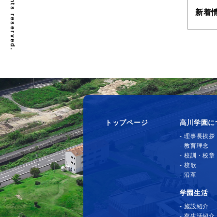
新着
トップページ
高川学園に
理事長挨拶
教育理念
校訓・校章
校歌
沿革
学園生活
施設紹介
寮生活紹介