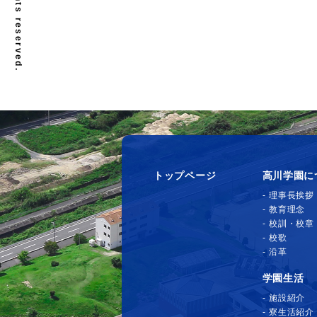
トップページ
高川学園に
理事長挨拶
教育理念
校訓・校章
校歌
沿革
学園生活
施設紹介
寮生活紹介