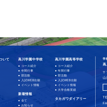
学
ついて
高川学園中学校
高川学園高等学校
高
コース紹介
コース紹介
年間行事
年間行事
〒
部活動
部活動
山
入試WEB出願
入試WEB出願
イベント情報
イベント情報
大学合格実績
新着情報
TE
タカガワダイアリー
全て
FA
お知らせ