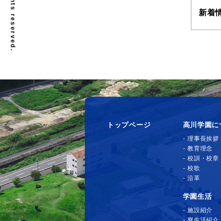
新着
トップページ
高川学園に
理事長挨拶
教育理念
校訓・校章
校歌
沿革
学園生活
施設紹介
寮生活紹介