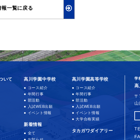
情報一覧に戻る
学
ついて
高川学園中学校
高川学園高等学校
高
コース紹介
コース紹介
年間行事
年間行事
〒
部活動
部活動
山
入試WEB出願
入試WEB出願
イベント情報
イベント情報
大学合格実績
新着情報
TE
タカガワダイアリー
全て
FA
お知らせ