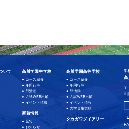
学
ついて
高川学園中学校
高川学園高等学校
高
コース紹介
コース紹介
年間行事
年間行事
〒
部活動
部活動
山
入試WEB出願
入試WEB出願
イベント情報
イベント情報
大学合格実績
新着情報
TE
タカガワダイアリー
全て
FA
お知らせ