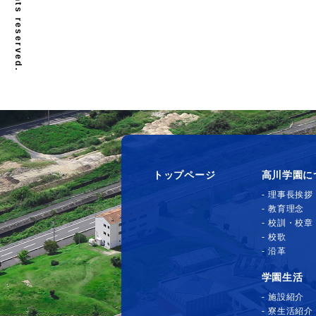
トップページ
高川学園に
理事長挨拶
教育理念
校訓・校章
校歌
沿革
学園生活
施設紹介
寮生活紹介