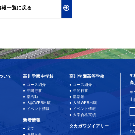
情報一覧に戻る
学
ついて
高川学園中学校
高川学園高等学校
高
コース紹介
コース紹介
年間行事
年間行事
〒
部活動
部活動
山
入試WEB出願
入試WEB出願
イベント情報
イベント情報
大学合格実績
新着情報
TE
タカガワダイアリー
全て
FA
お知らせ