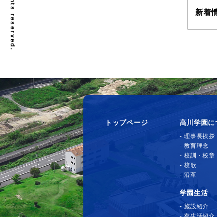
新着
トップページ
高川学園に
理事長挨拶
教育理念
校訓・校章
校歌
沿革
学園生活
施設紹介
寮生活紹介