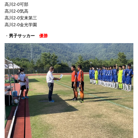
高川2-0可部
高川2-0気高
高川2-0安来第三
高川2-0金光学園
・
男子サッカー
優勝