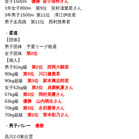
女子1500m
優勝 金子瑛怜さん
1年女子800m 第9位 安村凜愛星さん
3年男子1500m 第11位 澤江伊吹君
男子走高跳 第11位 西村悠希君
・
柔道
【団体】
男子団体 予選リーグ敗退
女子団体
第2位
【個人】
男子81kg級
第2位 西岡大騎君
90kg級
第3位 川口健貴君
90kg超級
第3位 家本興志郎君
女子52kg級
第3位 貞廣帆夏さん
57kg級
第3位 岡村美憂さん
63kg級
優勝 山内萌生さん
70kg級
第3位 永田愛香さん
70kg超級
第2位 菅本彩乃さん
・
男子バレー
優勝
高川2-0東出雲