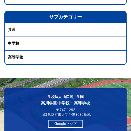
サブカテゴリー
共通
中学校
高等学校
学校法人 山口高川学園
高川学園中学校・高等学校
〒747-1292
山口県防府市大字台道3635番地
Googleマップ