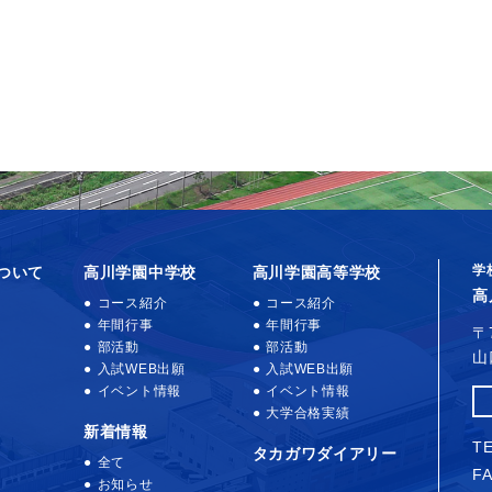
学
ついて
高川学園中学校
高川学園高等学校
高
コース紹介
コース紹介
年間行事
年間行事
〒
部活動
部活動
山
入試WEB出願
入試WEB出願
イベント情報
イベント情報
大学合格実績
新着情報
TE
タカガワダイアリー
全て
FA
お知らせ