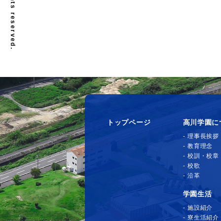
トップページ
高川学園に
理事長挨拶
教育理念
校訓・校章
校歌
沿革
学園生活
施設紹介
寮生活紹介