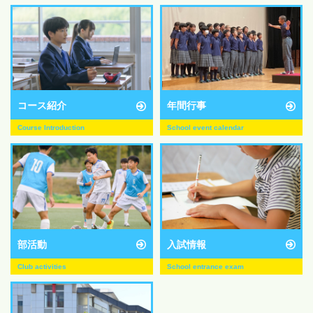
コース紹介
年間行事
Course Introduction
School event calendar
部活動
入試情報
Club activities
School entrance exam