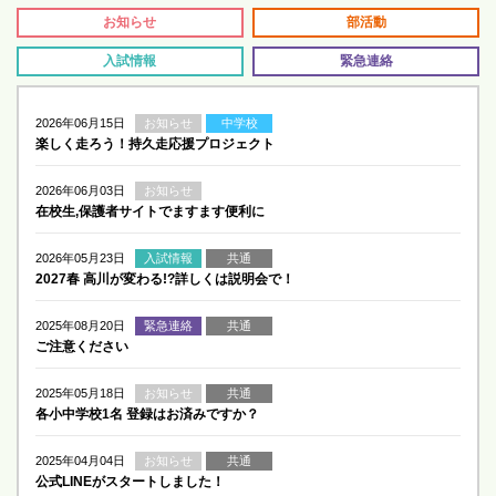
お知らせ
部活動
入試情報
緊急連絡
2026年06月15日
お知らせ
中学校
楽しく走ろう！持久走応援プロジェクト
2026年06月03日
お知らせ
在校生,保護者サイトでますます便利に
2026年05月23日
入試情報
共通
2027春 高川が変わる!?詳しくは説明会で！
2025年08月20日
緊急連絡
共通
ご注意ください
2025年05月18日
お知らせ
共通
各小中学校1名 登録はお済みですか？
2025年04月04日
お知らせ
共通
公式LINEがスタートしました！