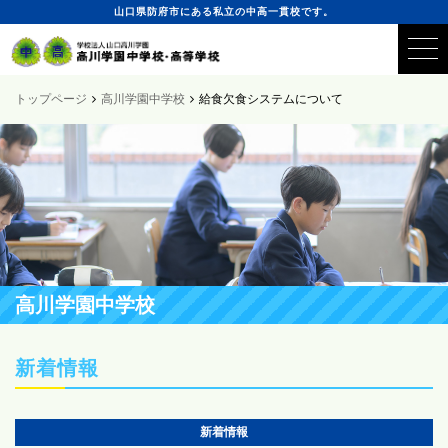
山口県防府市にある私立の中高一貫校です。
トップページ
高川学園中学校
給食欠食システムについて
高川学園
中学校
新着情報
新着情報